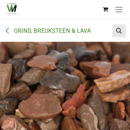
Overslaan naar inhoud
GRIND, BREUKSTEEN & LAVA