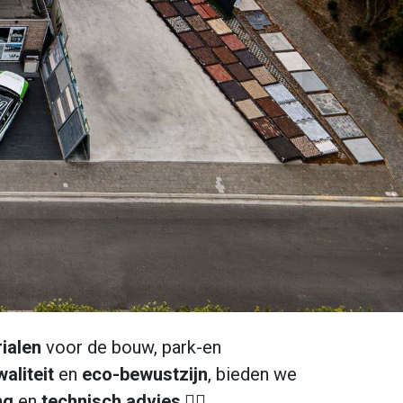
ialen
voor de bouw, park-en
waliteit
en
eco-bewustzijn
, bieden we
ng
en
technisch
advies
.👌🏻