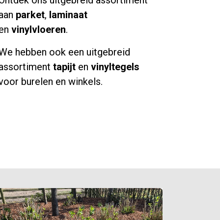
Ontdek ons uitgebreid assortiment
aan
parket
,
laminaat
en
vinylvloeren
.
We hebben ook een uitgebreid
assortiment
tapijt
en
vinyltegels
voor burelen en winkels.