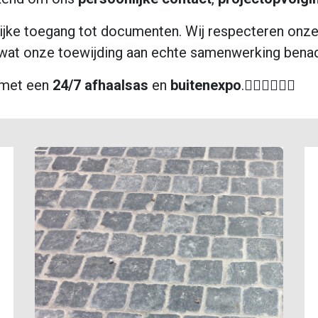
ijke toegang tot documenten. Wij respecteren onz
, wat onze toewijding aan echte samenwerking benad
, met een
24/7 afhaalsas
en
buitenexpo
.🙋🏻‍♂️🙋🏼‍♂️