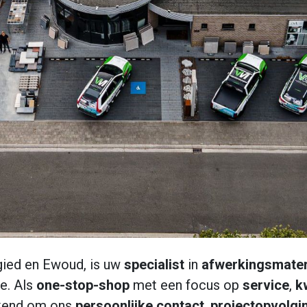
gied en Ewoud, is uw
specialist
in
afwerkingsmater
e. Als
one-stop-shop
met een focus op
service
,
k
ekend om ons
persoonlijke
contact
,
projectopvolgi