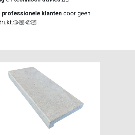
e
professionele
klanten
door geen
rukt.🫱🏼‍🫲🏻