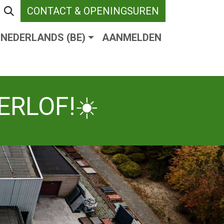
CONTACT & OPENINGSUREN
NEDERLANDS (BE)
AANMELDEN
ENDE VERHARDING
WEBSHOP
WIE ZIJN W
ERLOF!☀️