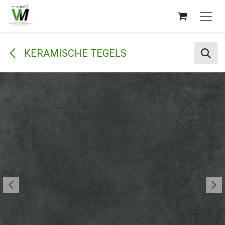
Overslaan naar inhoud
KERAMISCHE TEGELS