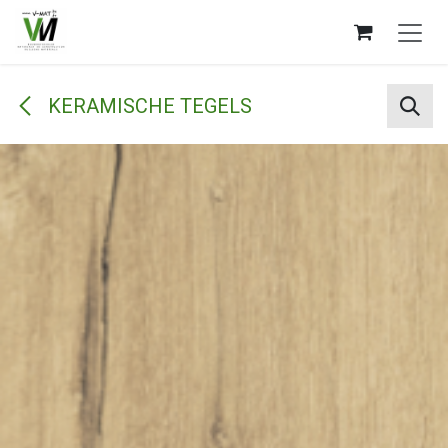
Overslaan naar inhoud
KERAMISCHE TEGELS