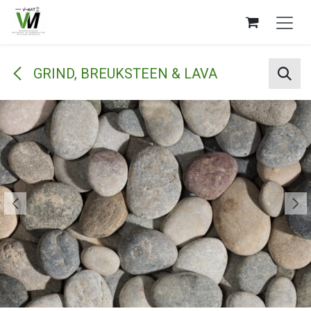
Overslaan naar inhoud
GRIND, BREUKSTEEN & LAVA