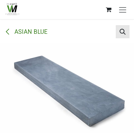
Overslaan naar inhoud
ASIAN BLUE