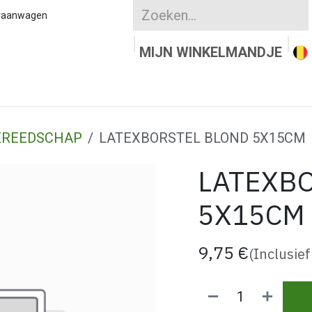
kraanwagen
MIJN WINKELMANDJE
UURSTEEN
KLEIKLINKERS
WATERDOORLAT
EREEDSCHAP
LATEXBORSTEL BLOND 5X15CM
LATEXB
5X15CM
9,75
€
(Inclusief