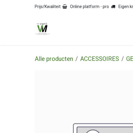
Overslaan naar inhoud
Prijs/Kwaliteit
Online platform - pro
Eigen 
HOME
TEGELS
NAT
Alle producten
ACCESSOIRES
G