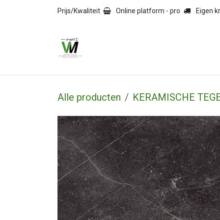
Overslaan naar inhoud
Prijs/Kwaliteit
Online platform - pro
Eigen 
HOME
TEGELS
NAT
Alle producten
KERAMISCHE TEG