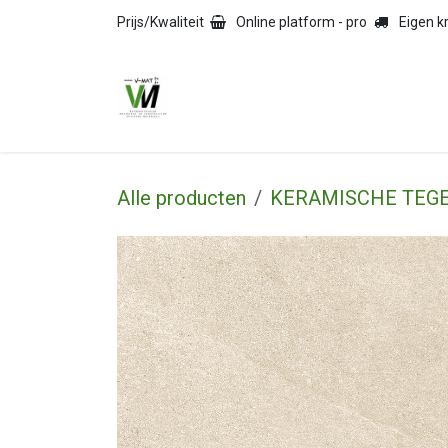
Overslaan naar inhoud
Prijs/Kwaliteit
Online platform - pro
Eigen 
HOME
TEGELS
NAT
Alle producten
KERAMISCHE TEG