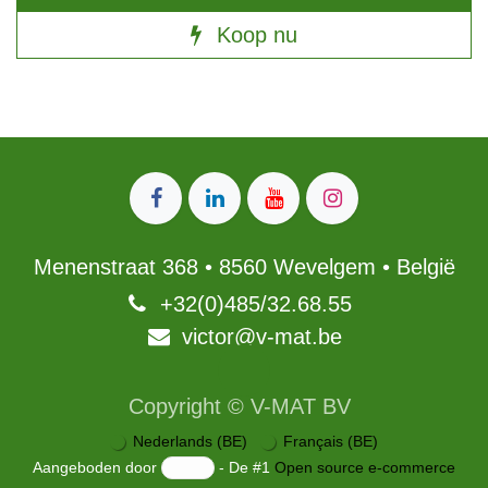
Koop nu
Menenstraat 368 • 8560 Wevelgem • België
+32(0)485/32.68.55 ​
victor@v-mat.be
Copyright © V-MAT BV
Nederlands (BE)
Français (BE)
Aangeboden door
- De #1
Open source e-commerce